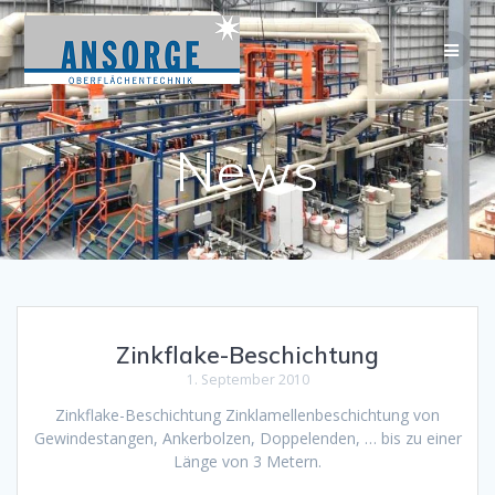
Zum
Inhalt
springen
News
Zinkflake-Beschichtung
1. September 2010
Zinkflake-Beschichtung Zinklamellenbeschichtung von
Gewindestangen, Ankerbolzen, Doppelenden, … bis zu einer
Länge von 3 Metern.