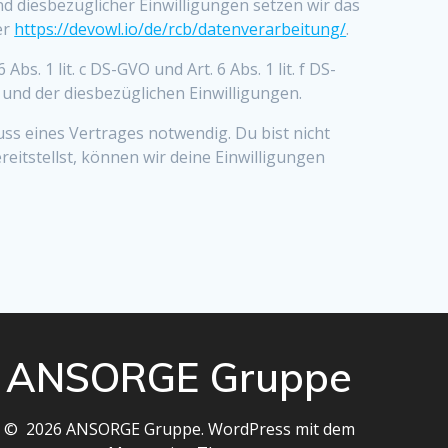
d diesbezüglicher Einwilligungen setzen wir das
er
https://devowl.io/de/rcb/datenverarbeitung/
.
1 lit. c DS-GVO und Art. 6 Abs. 1 lit. f DS-
und der diesbezüglichen Einwilligungen.
ss eines Vertrages notwendig. Du bist nicht
itstellst, können wir deine Einwilligungen
ANSORGE Gruppe
© 2026 ANSORGE Gruppe. WordPress mit dem