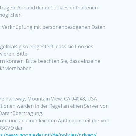
ragen. Anhand der in Cookies enthaltenen
möglichen.
eine Verknüpfung mit personenbezogenen Daten
elmäßig so eingestellt, dass sie Cookies
ieren. Bitte
rn können. Bitte beachten Sie, dass einzelne
tiviert haben.
tre Parkway, Mountain View, CA 94043, USA.
tionen werden in der Regel an einen Server von
e Datenübertragung.
e und an einer leichten Auffindbarkeit der von
 DSGVO dar.
s://www.google.de/intl/de/policies/privacy/
.