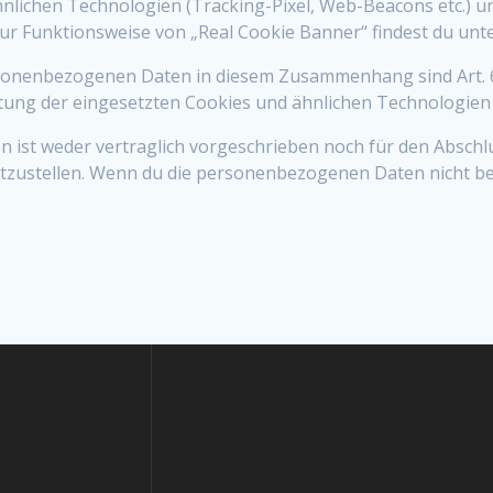
lichen Technologien (Tracking-Pixel, Web-Beacons etc.) un
zur Funktionsweise von „Real Cookie Banner“ findest du unt
nenbezogenen Daten in diesem Zusammenhang sind Art. 6 Abs. 
ltung der eingesetzten Cookies und ähnlichen Technologien 
ist weder vertraglich vorgeschrieben noch für den Abschlu
tzustellen. Wenn du die personenbezogenen Daten nicht bere