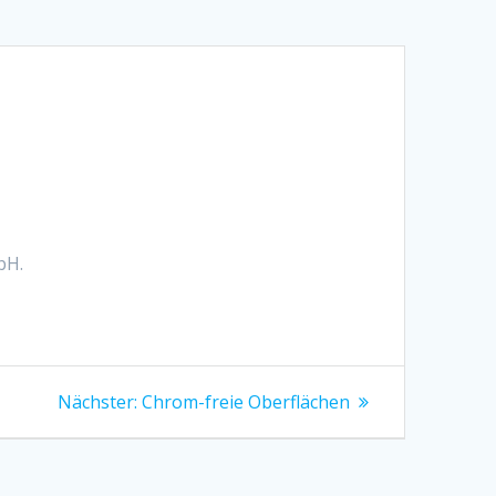
bH.
Nächster
Nächster:
Chrom-freie Oberflächen
Beitrag: