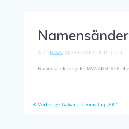
Namensänder
News
25. Oktober 2001
|
0
Namensänderung der MVA ANSORGE Oberf
Beitragsnavigation
Vorheriger
Vorherige:
Galvano-Tennis-Cup 2001
Beitrag: