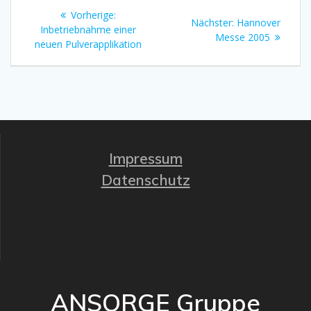
Beitragsnavigation
Vorheriger
Vorherige:
Nächster
Nächster:
Hannover
Beitrag:
Inbetriebnahme einer
Beitrag:
Messe 2005
neuen Pulverapplikation
Impressum
Datenschutz
ANSORGE Gruppe