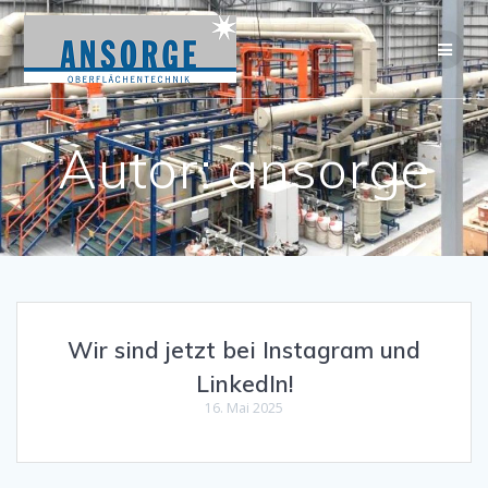
Zum
Inhalt
springen
Autor:
ansorge
Wir sind jetzt bei Instagram und
LinkedIn!
16. Mai 2025